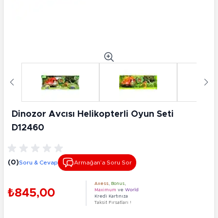
Dinozor Avcısı Helikopterli Oyun Seti
D12460
(0)
Soru & Cevap
Armağan’a Soru Sor
Axess
,
Bonus
,
₺845,00
Maximum
ve
World
Kredi Kartınıza
Taksit Fırsatları !