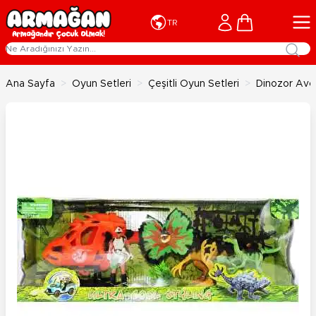
İçeriğe geç
Cart
TR
Ana Sayfa
>
Oyun Setleri
>
Çeşitli Oyun Setleri
>
Dinozor Avcı