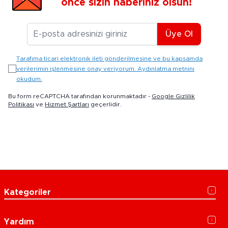
önce sizin haberiniz olsun!
E-posta Adresiniz
Üye Ol
Tarafıma ticari elektronik ileti gönderilmesine ve bu kapsamda
verilerimin işlenmesine onay veriyorum. Aydınlatma metnini
okudum.
Bu form reCAPTCHA tarafından korunmaktadır -
Google Gizlilik
Politikası
ve
Hizmet Şartları
geçerlidir.
Kategoriler
Yardım