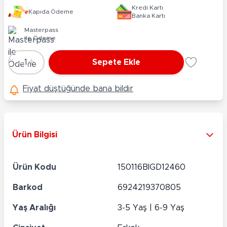
Kredi Kartı
Kapıda Ödeme
Banka Kartı
Masterpass
ile Ödeme
-
+
1
Sepete Ekle
Adet
Fiyat düştüğünde bana bildir
Ürün Bilgisi
Ürün Kodu
150116BIGD12460
Barkod
6924219370805
Yaş Aralığı
3-5 Yaş | 6-9 Yaş