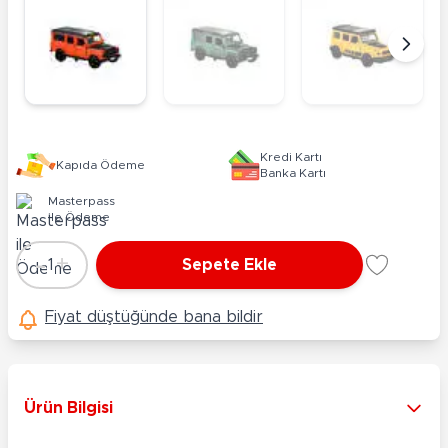
Kredi Kartı
Kapıda Ödeme
Banka Kartı
Masterpass
ile Ödeme
-
+
1
Sepete Ekle
Adet
Fiyat düştüğünde bana bildir
Ürün Bilgisi