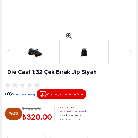
Die Cast 1:32 Çek Bırak Jip Siyah
(0)
Soru & Cevap
Armağan’a Soru Sor
₺430,00
Axess
,
Bonus
,
Maximum
ve
World
%26
₺320,00
Kredi Kartınıza
Taksit Fırsatları !