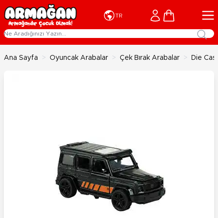
İçeriğe geç
Cart
TR
Ana Sayfa
>
Oyuncak Arabalar
>
Çek Bırak Arabalar
>
Die Cast