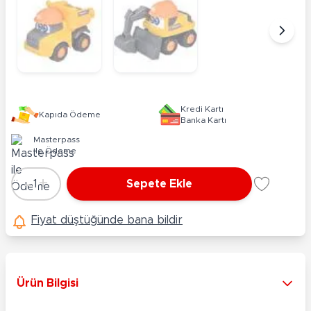
Kredi Kartı
Kapıda Ödeme
Banka Kartı
Masterpass
ile Ödeme
-
+
1
Sepete Ekle
Adet
Fiyat düştüğünde bana bildir
Ürün Bilgisi