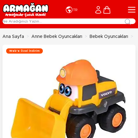
İçeriğe geç
Cart
TR
Ana Sayfa
>
Anne Bebek Oyuncakları
>
Bebek Oyuncakları
>
D
Web'e Özel İndirim