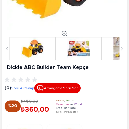
Dickie ABC Builder Team Kepçe
(0)
Soru & Cevap
Armağan’a Soru Sor
₺450,00
Axess
,
Bonus
,
Maximum
ve
World
%20
₺360,00
Kredi Kartınıza
Taksit Fırsatları !