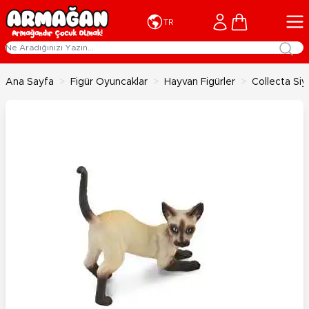
İçeriğe geç
Cart
TR
Ana Sayfa
>
Figür Oyuncaklar
>
Hayvan Figürler
>
Collecta Siy