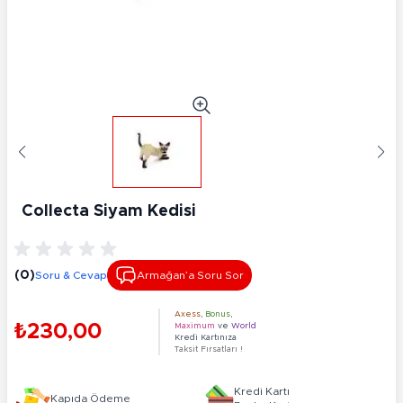
Collecta Siyam Kedisi
(0)
Soru & Cevap
Armağan’a Soru Sor
Axess
,
Bonus
,
₺230,00
Maximum
ve
World
Kredi Kartınıza
Taksit Fırsatları !
Kredi Kartı
Kapıda Ödeme