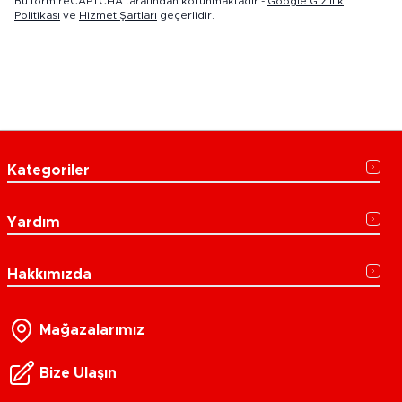
Bu form reCAPTCHA tarafından korunmaktadır -
Google Gizlilik
Politikası
ve
Hizmet Şartları
geçerlidir.
Kategoriler
Yardım
Hakkımızda
Mağazalarımız
Bize Ulaşın