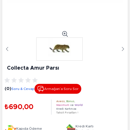
Collecta Amur Parsı
(0)
Soru & Cevap
Armağan’a Soru Sor
Axess
,
Bonus
,
₺690,00
Maximum
ve
World
Kredi Kartınıza
Taksit Fırsatları !
Kredi Kartı
Kapıda Ödeme