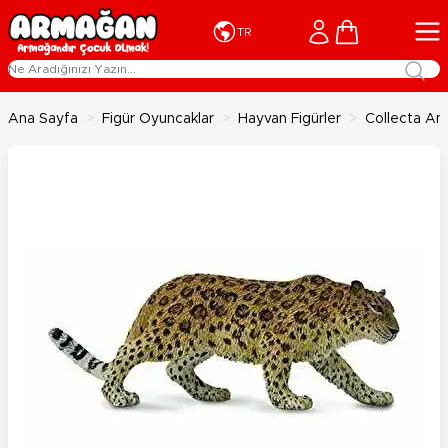
İçeriğe geç
Cart
TR
Ana Sayfa
>
Figür Oyuncaklar
>
Hayvan Figürler
>
Collecta Am