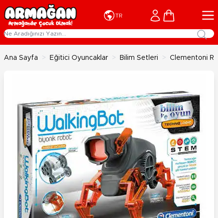
İçeriğe geç
Cart
TR
Ana Sayfa
>
Eğitici Oyuncaklar
>
Bilim Setleri
>
Clementoni Ro