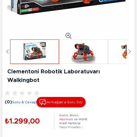
Clementoni Robotik Laboratuvarı
Walkingbot
(0)
Soru & Cevap
Armağan’a Soru Sor
Axess
,
Bonus
,
₺1.299,00
Maximum
ve
World
Kredi Kartınıza
Taksit Fırsatları !