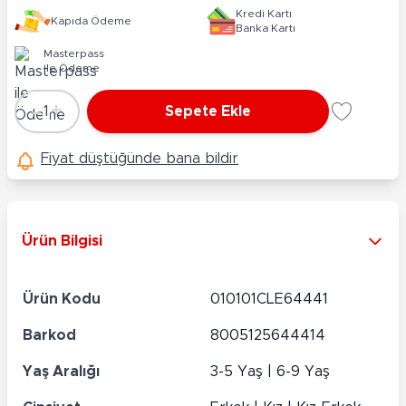
Kredi Kartı
Kapıda Ödeme
Banka Kartı
Masterpass
ile Ödeme
-
+
1
Sepete Ekle
Adet
Fiyat düştüğünde bana bildir
Ürün Bilgisi
Ürün Kodu
010101CLE64441
Barkod
8005125644414
Yaş Aralığı
3-5 Yaş | 6-9 Yaş