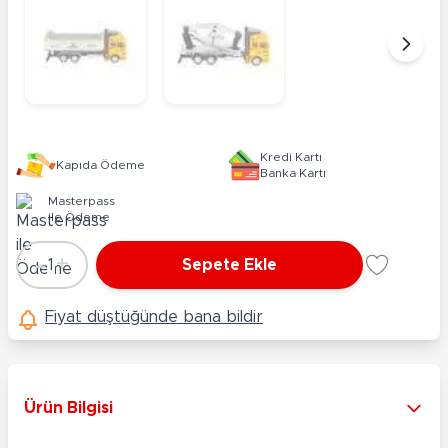
Kredi Kartı
Kapıda Ödeme
Banka Kartı
Masterpass
ile Ödeme
-
+
1
Sepete Ekle
Adet
Fiyat düştüğünde bana bildir
Ürün Bilgisi