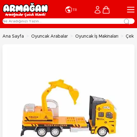
İçeriğe geç
Cart
TR
Ana Sayfa
>
Oyuncak Arabalar
>
Oyuncak İş Makinaları
>
Çek B