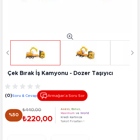
Çek Bırak İş Kamyonu - Dozer Taşıyıcı
(0)
Soru & Cevap
Armağan’a Soru Sor
₺440,00
Axess
,
Bonus
,
Maximum
ve
World
%50
₺220,00
Kredi Kartınıza
Taksit Fırsatları !