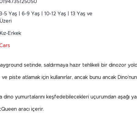
0194735125050
3-5 Yaş | 6-9 Yaş | 10-12 Yaş | 13 Yaş ve
Üzeri
Kız-Erkek
Cars
ayground setinde, saldırmaya hazır tehlikeli bir dinozor yol
den ve piste atlamak için kullanırlar, ancak bunu ancak Dino’
ya dino yumurtalarını keşfedebilecekleri uçurumdan aşağı ya
cQueen aracı içerir.