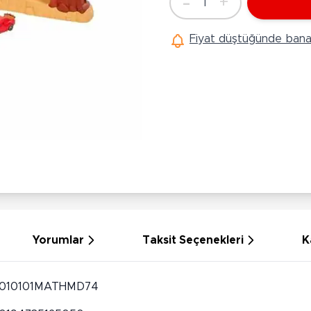
-
+
1
Ü
Adet
Hobi Oyuncakları
Anne Bebek Oyuncakları
Ak
Fiyat düştüğünde bana 
Maketler
K
Aktivite Masaları
Sihirbazlık Setleri
Bi
Oyun Halısı
Puzzlelar
K
Dönence ve Projektörler
Çeşitli Eğlence Oyuncakları
De
Dişlik ve Çıngıraklar
El İşi Setleri
B
Beslenme Gereçleri
Slime
Sp
Yürüme Arkadaşı
Pe
Bebek Oyuncakları
Bi
Bebek Araç Gereçleri
S
Banyo Oyuncakları
S
Yorumlar
Taksit Seçenekleri
K
010101MATHMD74