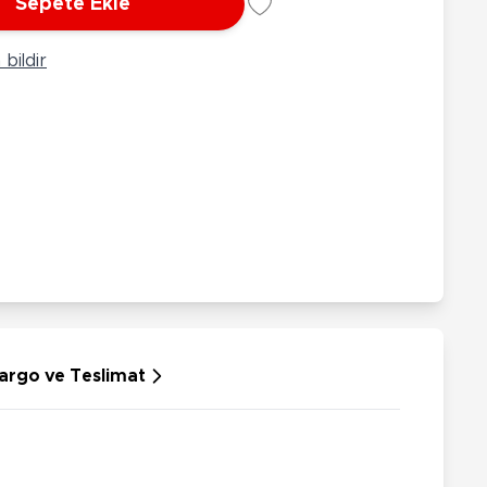
Sepete Ekle
rünleri
Çeşitli Peluşlar
ülü Araçlar
bildir
aykay - Paten - Scooter
sikletler
oruyucu Ekipmanlar
niz - Havuz Ürünleri
ahçe Oyuncakları
or Ürünleri
dallı Araçlar
n Git Araçlar
allanan Oyuncaklar
u Tabancaları
argo ve Teslimat