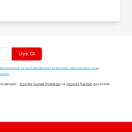
Üye Ol
gönderilmesine ve bu kapsamda verilerimin işlenmesine onay
kudum.
nmaktadır -
Google Gizlilik Politikası
ve
Hizmet Şartları
geçerlidir.