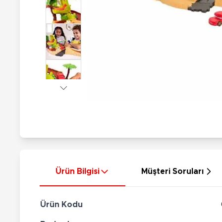
Nerf
Hayvan Figürler
Silahlar
Çeşitli Figürler
Silah Setleri
Koleksiyon Figürler
Kılıç Setleri
Elektronik Ürünler
Ok Setleri
Çeşitli Elektronik Ürünler
Ürün Bilgisi
Müşteri Soruları
Ürün Kodu