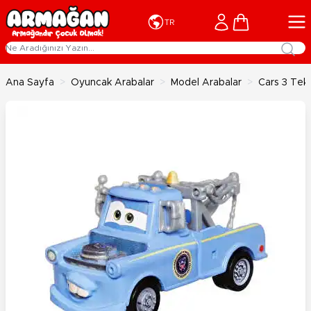
İçeriğe geç
Cart
TR
Ana Sayfa
>
Oyuncak Arabalar
>
Model Arabalar
>
Cars 3 Tek