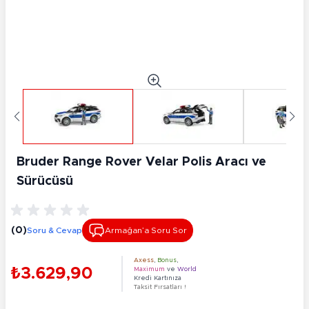
Bruder Range Rover Velar Polis Aracı ve
Sürücüsü
(0)
Soru & Cevap
Armağan’a Soru Sor
Axess
,
Bonus
,
₺3.629,90
Maximum
ve
World
Kredi Kartınıza
Taksit Fırsatları !