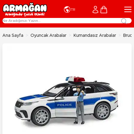
İçeriğe geç
Cart
TR
Ana Sayfa
>
Oyuncak Arabalar
>
Kumandasız Arabalar
>
Brude