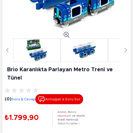
Brio Karanlıkta Parlayan Metro Treni ve
Tünel
(0)
Soru & Cevap
Armağan’a Soru Sor
Axess
,
Bonus
,
₺1.799,90
Maximum
ve
World
Kredi Kartınıza
Taksit Fırsatları !