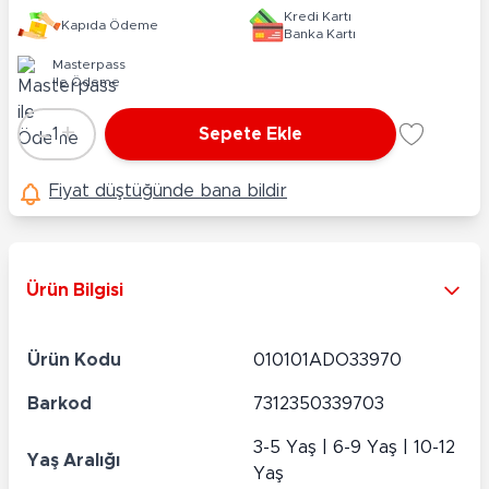
Kredi Kartı
Kapıda Ödeme
Banka Kartı
Masterpass
ile Ödeme
-
+
1
Sepete Ekle
Adet
Fiyat düştüğünde bana bildir
Ürün Bilgisi
Ürün Kodu
010101ADO33970
Barkod
7312350339703
3-5 Yaş | 6-9 Yaş | 10-12
Yaş Aralığı
Yaş