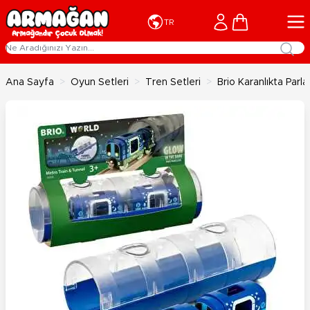
İçeriğe geç
Cart
TR
Ana Sayfa
>
Oyun Setleri
>
Tren Setleri
>
Brio Karanlıkta Parl