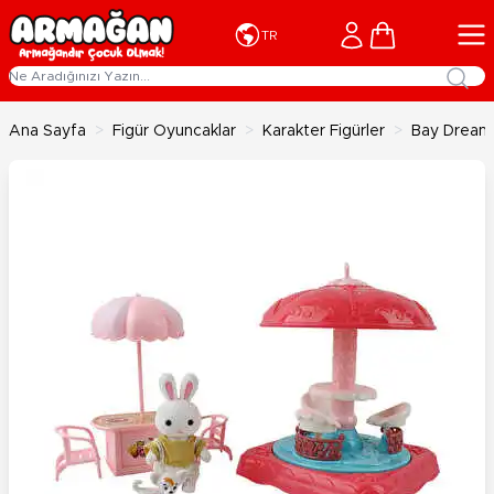
İçeriğe geç
Cart
TR
Ana Sayfa
>
Figür Oyuncaklar
>
Karakter Figürler
>
Bay Dreamy