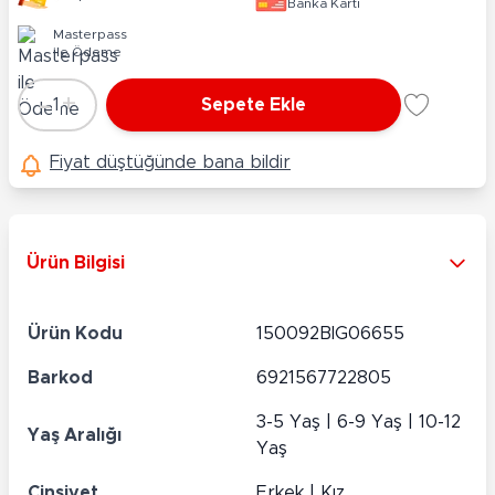
Banka Kartı
Masterpass
ile Ödeme
-
+
1
Sepete Ekle
Adet
Fiyat düştüğünde bana bildir
Ürün Bilgisi
Ürün Kodu
150092BIG06655
Barkod
6921567722805
3-5 Yaş | 6-9 Yaş | 10-12
Yaş Aralığı
Yaş
Cinsiyet
Erkek | Kız