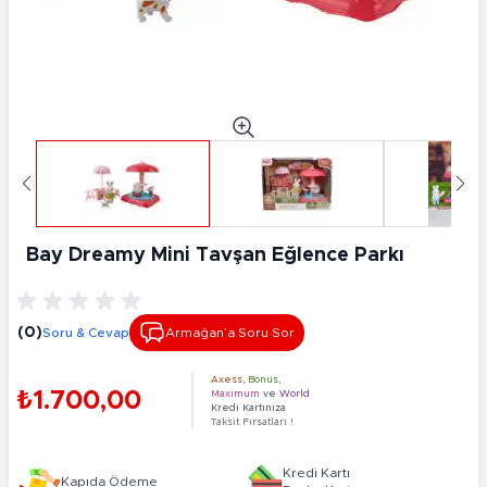
Bay Dreamy Mini Tavşan Eğlence Parkı
(0)
Soru & Cevap
Armağan’a Soru Sor
Axess
,
Bonus
,
₺1.700,00
Maximum
ve
World
Kredi Kartınıza
Taksit Fırsatları !
Kredi Kartı
Kapıda Ödeme