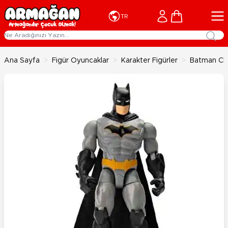
İçeriğe geç
Cart
TR
Ana Sayfa
>
Figür Oyuncaklar
>
Karakter Figürler
>
Batman Cla