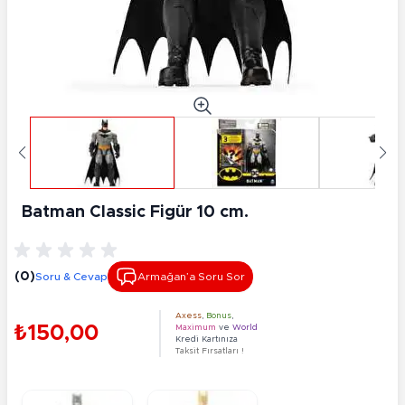
Batman Classic Figür 10 cm.
(0)
Soru & Cevap
Armağan’a Soru Sor
Axess
,
Bonus
,
₺150,00
Maximum
ve
World
Kredi Kartınıza
Taksit Fırsatları !