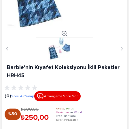
Barbie'nin Kıyafet Koleksiyonu İkili Paketler
HRH45
(0)
Soru & Cevap
Armağan’a Soru Sor
₺500,00
Axess
,
Bonus
,
Maximum
ve
World
%50
₺250,00
Kredi Kartınıza
Taksit Fırsatları !