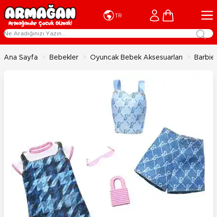
İçeriğe geç
Cart
TR
Ana Sayfa
>
Bebekler
>
Oyuncak Bebek Aksesuarları
>
Barbie'