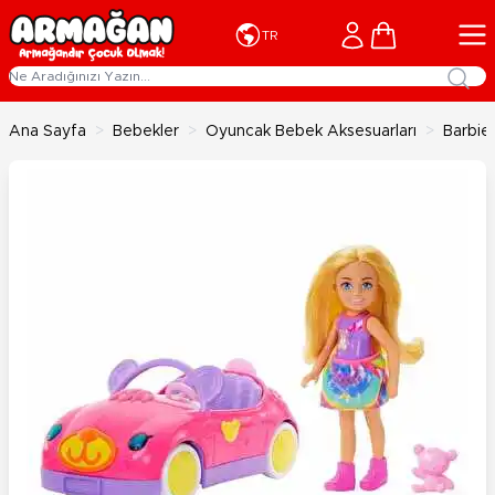
İçeriğe geç
Cart
TR
Ana Sayfa
>
Bebekler
>
Oyuncak Bebek Aksesuarları
>
Barbie