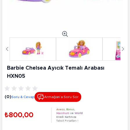
Barbie Chelsea Ayıcık Temalı Arabası
HXN05
(0)
Soru & Cevap
Armağan’a Soru Sor
Axess
,
Bonus
,
₺800,00
Maximum
ve
World
Kredi Kartınıza
Taksit Fırsatları !