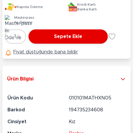
Kredi Kartı
Kapıda Ödeme
Banka Kartı
Masterpass
ile Ödeme
-
+
1
Sepete Ekle
Adet
Fiyat düştüğünde bana bildir
Ürün Bilgisi
Ürün Kodu
010101MATHXN05
Barkod
194735234608
Cinsiyet
Kız