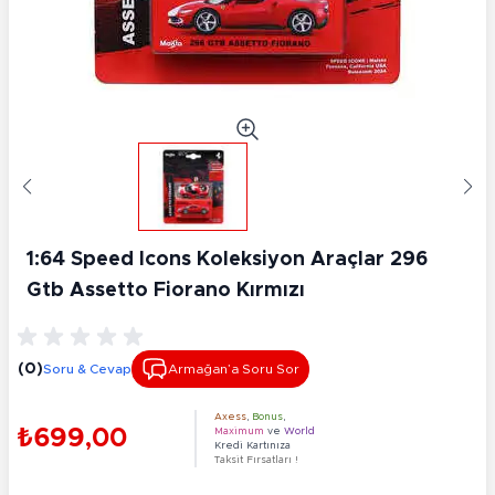
1:64 Speed Icons Koleksiyon Araçlar 296
Gtb Assetto Fiorano Kırmızı
(0)
Soru & Cevap
Armağan’a Soru Sor
Axess
,
Bonus
,
₺699,00
Maximum
ve
World
Kredi Kartınıza
Taksit Fırsatları !