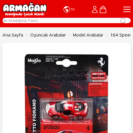
İçeriğe geç
Cart
TR
Ana Sayfa
>
Oyuncak Arabalar
>
Model Arabalar
>
1:64 Speed