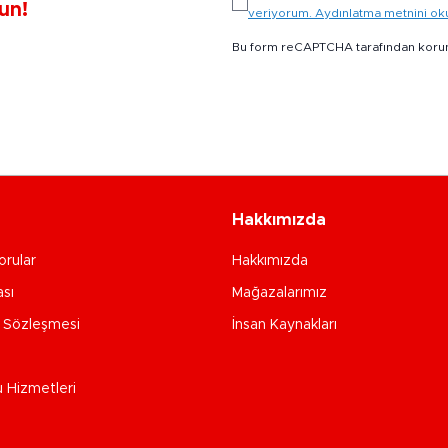
un!
veriyorum. Aydınlatma metnini o
Bu form reCAPTCHA tarafından koru
Hakkımızda
orular
Hakkımızda
ası
Mağazalarımız
e Sözleşmesi
İnsan Kaynakları
u Hizmetleri