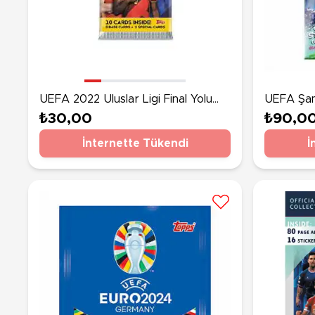
UEFA 2022 Uluslar Ligi Final Yolu
UEFA Şam
Match Attax Kart Paketi
Sticker B
₺30,00
₺90,0
İnternette Tükendi
İ