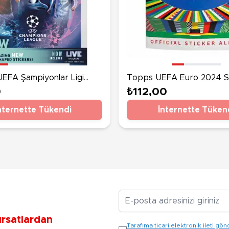
UEFA Şampiyonlar Ligi
Topps UEFA Euro 2024 S
icker Albümü
Albümü
0
₺112,00
nternette Tükendi
İnternette Tüken
E-posta Adresiniz
ırsatlardan
Tarafıma ticari elektronik ileti 