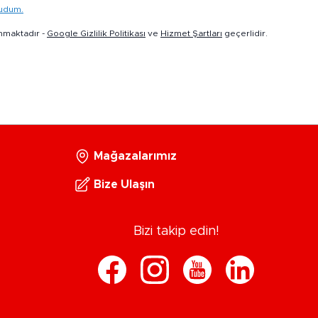
kudum.
nmaktadır -
Google Gizlilik Politikası
ve
Hizmet Şartları
geçerlidir.
Mağazalarımız
Bize Ulaşın
Bizi takip edin!