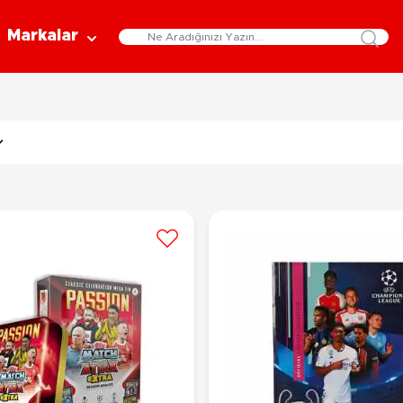
Markalar
Eğitici Oyuncaklar
Bebekler
Y
Bilim Setleri
Moda Bebekler
L
Gelişim Oyuncakları
Et Bebekler
Au
Oyun Hamurları
Bez Bebekler
M
Fonksiyonlu Bebekler
Çe
Müzik Aletleri
Bebek Evleri
P
3-5 Yaş
6-9 Yaş
Oyuncak Bebek Aksesuarları
Oyunlar
Oyuncak Bebek Setleri
K
Pa
Arkadaş - Aile Kutu Oyunları
Kozmetik ve Aksesuar
Yı
Çocuk Kutu Oyunları
Kozmetik ve Güzellik Setleri
Eğitici Oyunlar
A
Aksesuar