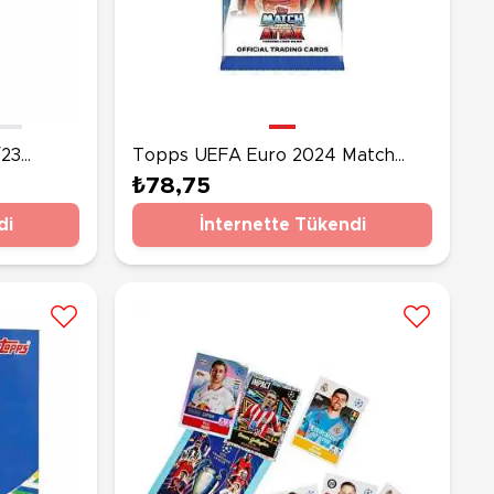
Topps UEFA Euro 2024 Match
olcu
Attax Kart Paketi
₺78,75
di
İnternette Tükendi