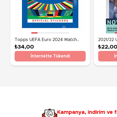
Topps UEFA Euro 2024 Match
2021/22 
Attax Çıkartma Paketi
Resmi St
₺34,00
₺22,0
İnternette Tükendi
İ
Kampanya, indirim ve f