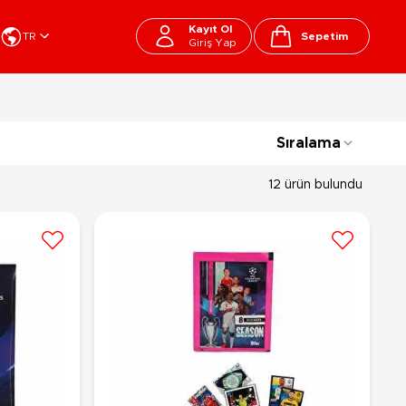
Kayıt Ol
TR
Sepetim
Giriş Yap
Cart
apı Oyuncakları
Kırtasiye - Okul
Sıralama
EGO
Okul Çantaları
sini
Beslenme Çantası
12 ürün bulundu
ega Bloks
Kalem Çantası
şitli Bloklar
Okul Araç Gereçleri
Matara
arti ve Özel Günler
10-12 Yaş
13+ Yaş
Kitaplar
ostüm
Peluşlar
rti Malzemeleri
lbaşı Ürünleri
Ty Peluşlar
Fonksiyonel Peluşlar
çık Hava - Spor - Deniz
Lisanslı Peluşlar