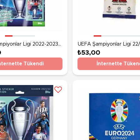
piyonlar Ligi 2022-2023
UEFA Şampiyonlar Ligi 22/23
aşlangıç Paketi
Sezonu Match Attax Futb
0
₺53,00
Kartları
nternette Tükendi
İnternette Tüken