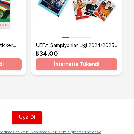
ticker
UEFA Şampiyonlar Ligi 2024/2025
Sezonu Çıkartma Paketi
₺34,00
di
İnternette Tükendi
Üye Ol
gönderilmesine ve bu kapsamda verilerimin işlenmesine onay