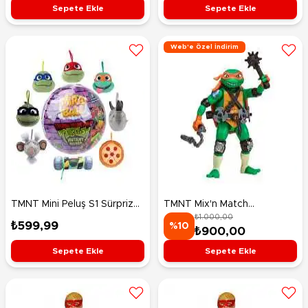
Sepete Ekle
Sepete Ekle
Web'e Özel İndirim
TMNT Mini Peluş S1 Sürpriz
TMNT Mix'n Match
₺1.000,00
Paket M14115
Michelangelo Figürü 11 Cm
₺599,99
%10
₺900,00
Sepete Ekle
Sepete Ekle