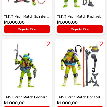
TMNT Mix'n Match Splinter
TMNT Mix'n Match Raphael
Figürü 11 Cm
Figürü 11 Cm
₺1.000,00
₺1.000,00
Sepete Ekle
Sepete Ekle
TMNT Mix'n Match Leonardo
TMNT Mix'n Match Donatello
Figürü 11 Cm
Figürü 11 Cm
₺1.000,00
₺1.000,00