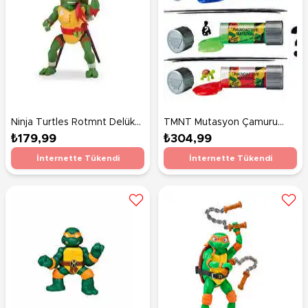
Ninja Turtles Rotmnt Delüks
TMNT Mutasyon Çamuru
Figür Raphael
83700
₺179,99
₺304,99
İnternette Tükendi
İnternette Tükendi