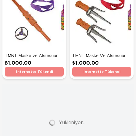
TMNT Maske ve Aksesuar
TMNT Maske Ve Aksesuar
Seti Bastone Do Di
Seti Pugnali Sai Di Raffaelo
₺1.000,00
₺1.000,00
Donatello
İnternette Tükendi
İnternette Tükendi
Yükleniyor...