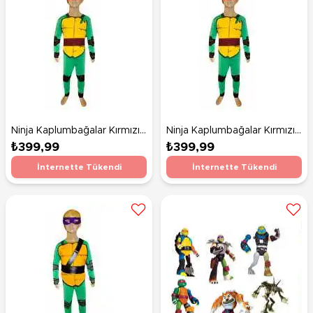
Ninja Kaplumbağalar Kırmızı
Ninja Kaplumbağalar Kırmızı
Maskeli Kostüm 10-12 Yaş
Maskeli Kostüm 7-9 Yaş
₺399,99
₺399,99
İnternette Tükendi
İnternette Tükendi