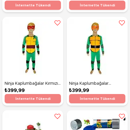
İnternette Tükendi
İnternette Tükendi
Ninja Kaplumbağalar Kırmızı
Ninja Kaplumbağalar
Maskeli Kostüm 4-6 Yaş
Turuncu Maskeli Kostüm 7-9
₺399,99
₺399,99
Yaş
İnternette Tükendi
İnternette Tükendi