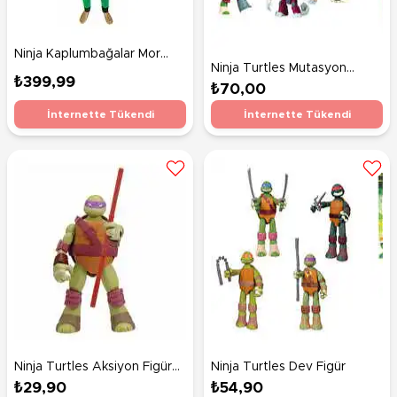
Ninja Kaplumbağalar Mor
Ninja Turtles Mutasyon
Maskeli 7-9 Yaş
₺399,99
Aksiyon Figürler Seri 3
₺70,00
İnternette Tükendi
İnternette Tükendi
Ninja Turtles Aksiyon Figür
Ninja Turtles Dev Figür
Kafa İçeri
₺29,90
₺54,90