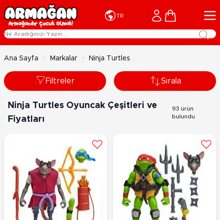
İçeriğe geç
Cart
TR
Ana Sayfa
>
Markalar
>
Ninja Turtles
Filtreler
Sırala
Ninja Turtles Oyuncak Çeşitleri ve
93 ürün
bulundu
Fiyatları