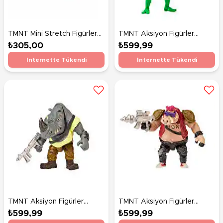
TMNT Mini Stretch Figürler
TMNT Aksiyon Figürler
Michalengelo 81120
83269 Michelangelo
₺305,00
₺599,99
İnternette Tükendi
İnternette Tükendi
TMNT Aksiyon Figürler
TMNT Aksiyon Figürler
83269 Rocksteady
83269 Bebop
₺599,99
₺599,99