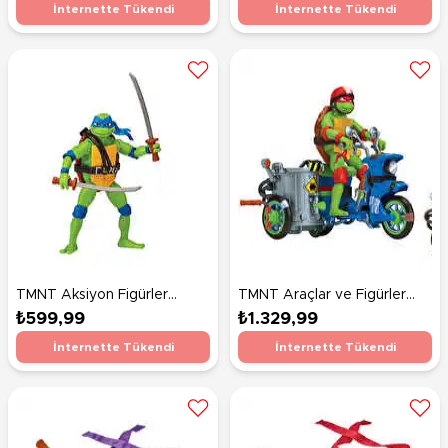
İnternette Tükendi
İnternette Tükendi
TMNT Aksiyon Figürler
TMNT Araçlar ve Figürler
83269 Leonardo
Battle Cycle With Raphael
₺599,99
₺1.329,99
83430
İnternette Tükendi
İnternette Tükendi