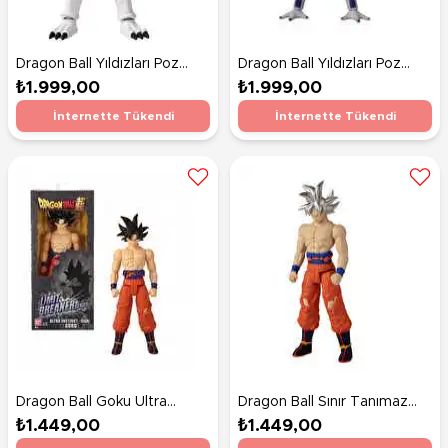
Dragon Ball Yıldızları Poz
Dragon Ball Yıldızları Poz
Verilebilir Fi̇gürleri̇ 16 Cm
Verilebilir Fi̇gürleri̇ 16 Cm
₺1.999,00
₺1.999,00
Super Yi-Shinron
Frieza
İnternette Tükendi
İnternette Tükendi
Dragon Ball Goku Ultra
Dragon Ball Sınır Tanımaz
İçgüdü İşareti Figür 30 Cm
Serisi 30 Cm Figürleri Ultra
₺1.449,00
₺1.449,00
Instinct Goku