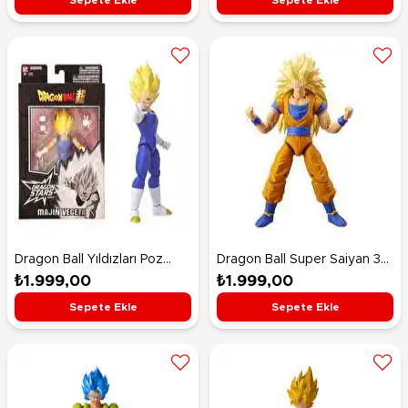
Dragon Ball Yıldızları Poz
Dragon Ball Super Saiyan 3
Verilebilir Fi̇gürleri̇ 16 Cm
Goku Dragon Stars Serisi 17
₺1.999,00
₺1.999,00
Majin Veget
Cm
Sepete Ekle
Sepete Ekle