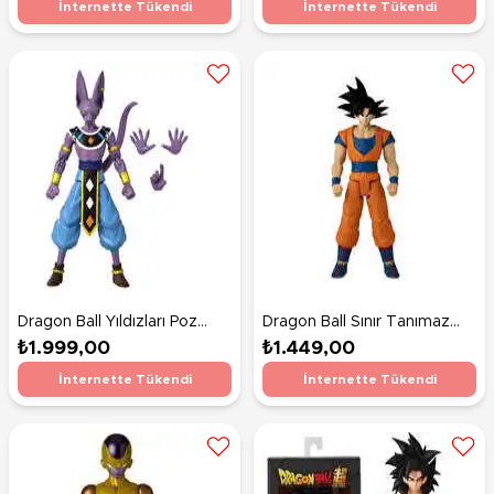
İnternette Tükendi
İnternette Tükendi
Dragon Ball Yıldızları Poz
Dragon Ball Sınır Tanımaz
Verilebilir Fi̇gürleri̇ 16 Cm
Serisi 30 Cm Figürleri Goku
₺1.999,00
₺1.449,00
Beerus
İnternette Tükendi
İnternette Tükendi