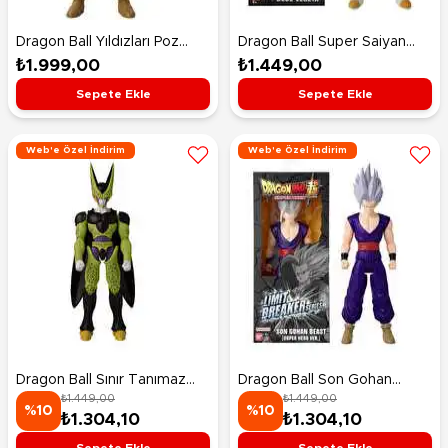
Dragon Ball Yıldızları Poz
Dragon Ball Super Saiyan
Verilebilir Fi̇gürleri̇ 16 Cm
Blue Vegeta Figür 30 Cm
₺1.999,00
₺1.449,00
Ultimate Gohan
Sepete Ekle
Sepete Ekle
Web'e Özel İndirim
Web'e Özel İndirim
Dragon Ball Sınır Tanımaz
Dragon Ball Son Gohan
₺1.449,00
₺1.449,00
Serisi 30 Cm Figürleri Cell
Beast Figür 30 Cm
%10
%10
₺1.304,10
₺1.304,10
Final Form
Sepete Ekle
Sepete Ekle