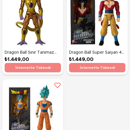
Dragon Ball Sınır Tanımaz
Dragon Ball Super Saiyan 4
Serisi 30 Cm Figürleri
Goku Figür 30 Cm
₺1.449,00
₺1.449,00
Golden Frieza
İnternette Tükendi
İnternette Tükendi