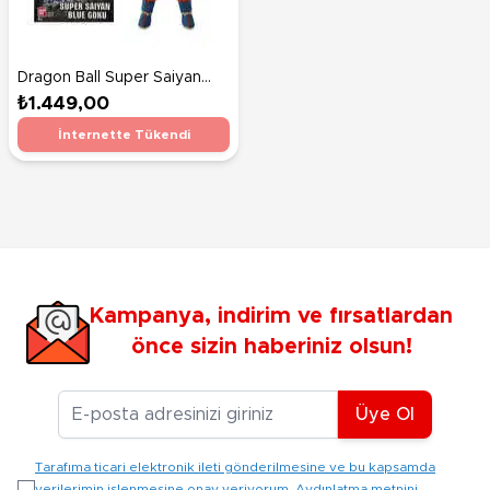
Dragon Ball Super Saiyan
Blue Goku Figür 30 Cm
₺1.449,00
İnternette Tükendi
Kampanya, indirim ve fırsatlardan
önce sizin haberiniz olsun!
E-posta Adresiniz
Üye Ol
Tarafıma ticari elektronik ileti gönderilmesine ve bu kapsamda
verilerimin işlenmesine onay veriyorum. Aydınlatma metnini