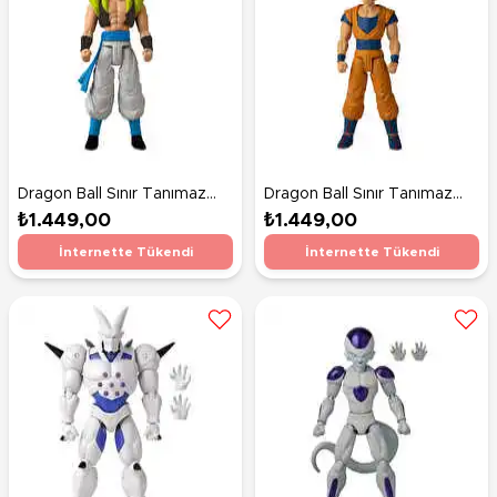
Dragon Ball Sınır Tanımaz
Dragon Ball Sınır Tanımaz
Serisi 30 Cm Figürleri Super
Serisi 30 Cm Figürleri Super
₺1.449,00
₺1.449,00
Saiyan Blue Gogeta
Saiyan Goku
İnternette Tükendi
İnternette Tükendi