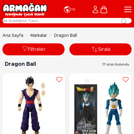
İçeriğe geç
Cart
TR
Ana Sayfa
>
Markalar
>
Dragon Ball
Filtreler
Sırala
Dragon Ball
17 ürün bulundu