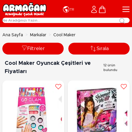
İçeriğe geç
Cart
TR
Ana Sayfa
>
Markalar
>
Cool Maker
Filtreler
Sırala
Cool Maker Oyuncak Çeşitleri ve
12 ürün
bulundu
Fiyatları