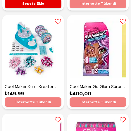
Sepete Ekle
İnternette Tükendi
Cool Maker Kumi Kreatör
Cool Maker Go Glam Sürpriz
Bileklik Yapım Seti
Tırnak Seti
₺149,99
₺400,00
İnternette Tükendi
İnternette Tükendi