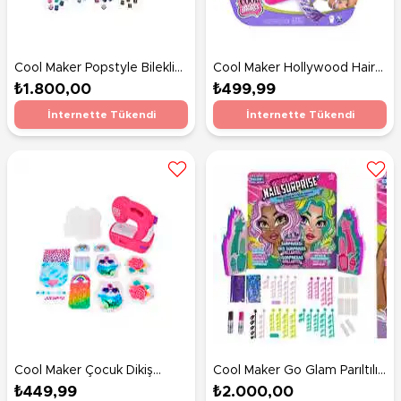
Cool Maker Popstyle Bileklik
Cool Maker Hollywood Hair
Yapım Makinesi
Studio
₺1.800,00
₺499,99
İnternette Tükendi
İnternette Tükendi
Cool Maker Çocuk Dikiş
Cool Maker Go Glam Parıltılı
Makinesi
Tırnak Seti
₺449,99
₺2.000,00