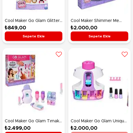
Cool Maker Go Glam Glitter
Cool Maker Shimmer Me
Nails
Body Art Studio
₺849,00
₺2.000,00
Sepete Ekle
Sepete Ekle
Cool Maker Go Glam Tırnak
Cool Maker Go Glam Unique
Stüdyosu
Nail Salon
₺2.499,00
₺2.000,00