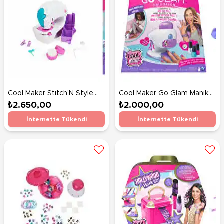
Cool Maker Stitch'N Style
Cool Maker Go Glam Manikür
Moda Stüdyosu
ve Pedikür Salonu 54791
₺2.650,00
₺2.000,00
İnternette Tükendi
İnternette Tükendi