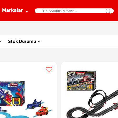
Markalar
Eğitici Oyuncaklar
Bebekler
Y
Stok Durumu
Bilim Setleri
Moda Bebekler
L
Gelişim Oyuncakları
Et Bebekler
Au
Oyun Hamurları
Bez Bebekler
M
Fonksiyonlu Bebekler
Çe
Müzik Aletleri
Bebek Evleri
P
3-5 Yaş
6-9 Yaş
Oyuncak Bebek Aksesuarları
Oyunlar
Oyuncak Bebek Setleri
K
Pa
Arkadaş - Aile Kutu Oyunları
Kozmetik ve Aksesuar
Yı
Çocuk Kutu Oyunları
Kozmetik ve Güzellik Setleri
Eğitici Oyunlar
A
Aksesuar