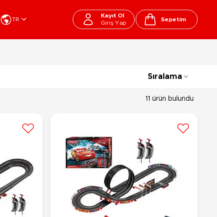
Kayıt Ol
TR
Sepetim
Giriş Yap
Cart
apı Oyuncakları
Kırtasiye - Okul
Sıralama
EGO
Okul Çantaları
sini
Beslenme Çantası
11 ürün bulundu
ega Bloks
Kalem Çantası
şitli Bloklar
Okul Araç Gereçleri
Matara
arti ve Özel Günler
10-12 Yaş
13+ Yaş
Kitaplar
ostüm
Peluşlar
rti Malzemeleri
lbaşı Ürünleri
Ty Peluşlar
Fonksiyonel Peluşlar
çık Hava - Spor - Deniz
Lisanslı Peluşlar