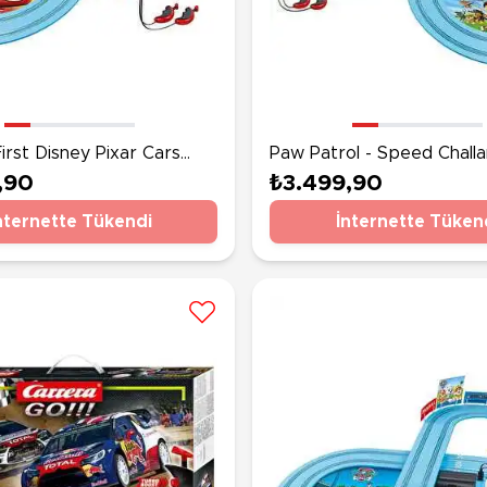
irst Disney Pixar Cars
Paw Patrol - Speed Challa
riends Seti
Pisti
,90
₺3.499,90
nternette Tükendi
İnternette Tüken