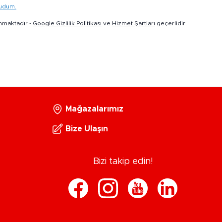
kudum.
nmaktadır -
Google Gizlilik Politikası
ve
Hizmet Şartları
geçerlidir.
Mağazalarımız
Bize Ulaşın
Bizi takip edin!