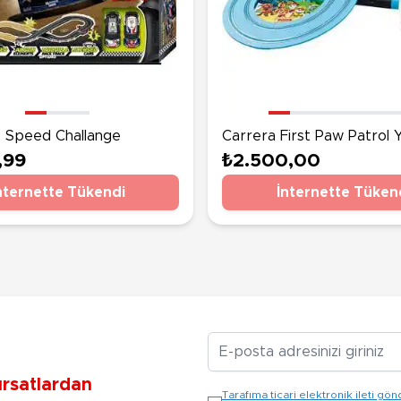
- Speed Challange
Carrera First Paw Patrol Y
,99
₺2.500,00
nternette Tükendi
İnternette Tüken
E-posta Adresiniz
ırsatlardan
Tarafıma ticari elektronik ileti 