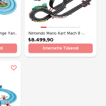
nge Yarış
Nintendo Mario Kart Mach 8 -
Speed Challange Yarış Pisti
₺8.499,90
di
İnternette Tükendi