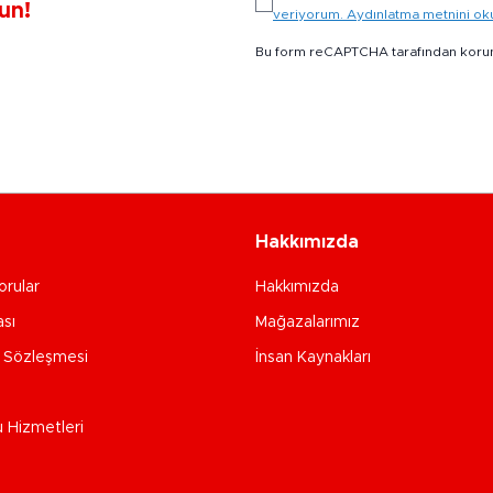
un!
veriyorum. Aydınlatma metnini o
Bu form reCAPTCHA tarafından koru
Hakkımızda
orular
Hakkımızda
ası
Mağazalarımız
e Sözleşmesi
İnsan Kaynakları
u Hizmetleri