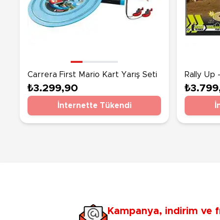
Carrera First Mario Kart Yarış Seti
Rally Up 
₺3.299,90
₺3.799
İnternette Tükendi
İ
Kampanya, indirim ve f