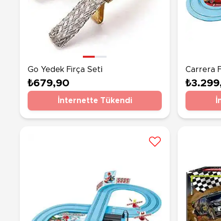
Go Yedek Firça Seti̇
Carrera F
Race Of F
₺679,90
₺3.299
İnternette Tükendi
İ