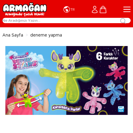
İçeriğe geç
Cart
TR
Ana Sayfa
>
deneme yapma