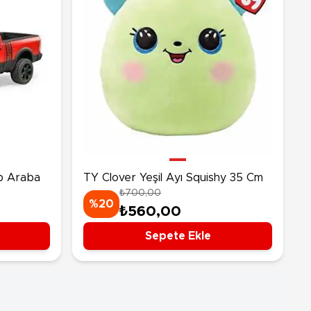
p Araba
TY Clover Yeşil Ayı Squishy 35 Cm
₺700,00
%20
₺560,00
Sepete Ekle