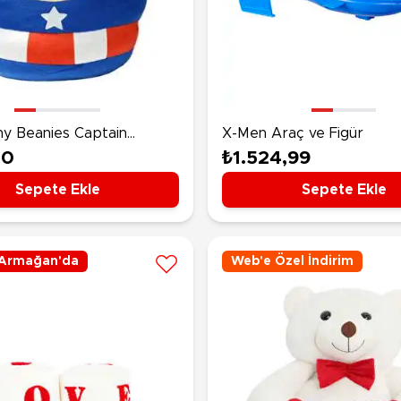
hy Beanies Captain
X-Men Araç ve Figür
25 Cm
00
₺1.524,99
Sepete Ekle
Sepete Ekle
Armağan'da
Web'e Özel İndirim