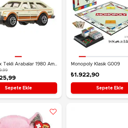
 Tekli̇ Arabalar 1980 Amc
Monopoly Klasik G009
9,99
R92
₺1.922,90
25,99
Sepete Ekle
Sepete Ekle