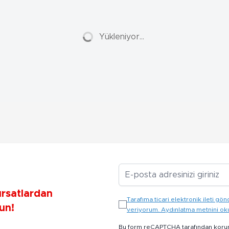
Yükleniyor...
E-posta Adresiniz
ırsatlardan
Tarafıma ticari elektronik ileti 
un!
veriyorum. Aydınlatma metnini o
Bu form reCAPTCHA tarafından koru