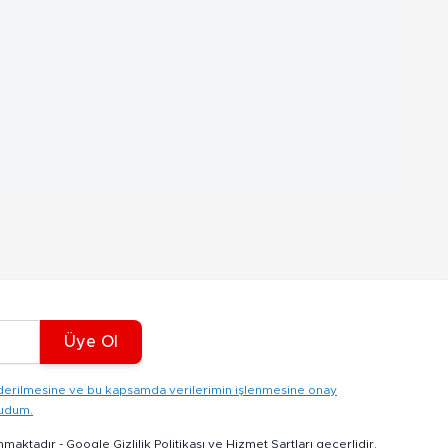
Üye Ol
gönderilmesine ve bu kapsamda verilerimin işlenmesine onay
kudum.
nmaktadır -
Google Gizlilik Politikası
ve
Hizmet Şartları
geçerlidir.