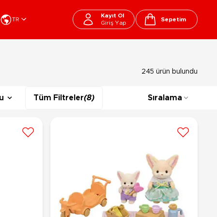
Kayıt Ol
TR
Sepetim
Giriş Yap
Cart
apı Oyuncakları
Kırtasiye - Okul
245 ürün bulundu
EGO
Okul Çantaları
sini
Beslenme Çantası
u
Tüm Filtreler
(8)
Sıralama
ega Bloks
Kalem Çantası
şitli Bloklar
Okul Araç Gereçleri
Matara
arti ve Özel Günler
10-12 Yaş
13+ Yaş
Kitaplar
ostüm
Peluşlar
rti Malzemeleri
lbaşı Ürünleri
Ty Peluşlar
Fonksiyonel Peluşlar
çık Hava - Spor - Deniz
Lisanslı Peluşlar