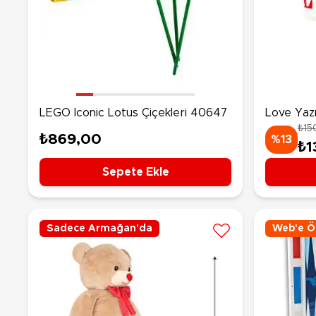
LEGO Iconic Lotus Çiçekleri 40647
Love Yazı
₺15
₺869,00
%13
₺1
Sepete Ekle
Sadece Armağan'da
Web'e Öz