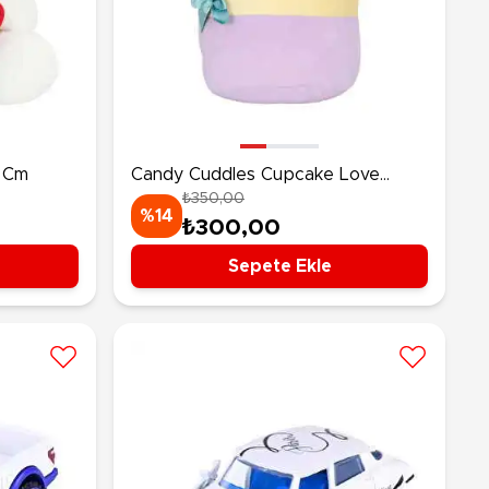
0 Cm
Candy Cuddles Cupcake Love
₺350,00
Peluş
%14
₺300,00
Sepete Ekle