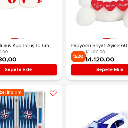
lı Süs Küp Peluş 10 Cm
Papyonlu Beyaz Ayıcık 6
0,00
₺1.400,00
%20
30,00
₺1.120,00
Sepete Ekle
Sepete Ekle
el İndirim