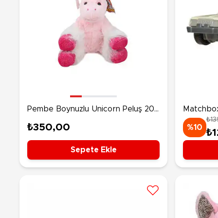
Pembe Boynuzlu Unicorn Peluş 20
Matchbox
₺13
Cm
Eagle JB
₺350,00
%10
₺1
Sepete Ekle