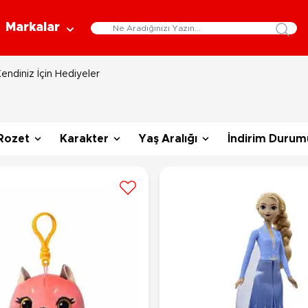
Markalar
endiniz İçin Hediyeler
Eğitici Oyuncaklar
Bebekler
Y
Bilim Setleri
Moda Bebekler
L
Gelişim Oyuncakları
Et Bebekler
Au
Rozet
Karakter
Yaş Aralığı
İndirim Durum
Oyun Hamurları
Bez Bebekler
M
Fonksiyonlu Bebekler
Çe
Müzik Aletleri
Bebek Evleri
P
3-5 Yaş
6-9 Yaş
Oyuncak Bebek Aksesuarları
Oyunlar
Oyuncak Bebek Setleri
K
Pa
Arkadaş - Aile Kutu Oyunları
Kozmetik ve Aksesuar
Yı
Çocuk Kutu Oyunları
Kozmetik ve Güzellik Setleri
Eğitici Oyunlar
A
Aksesuar