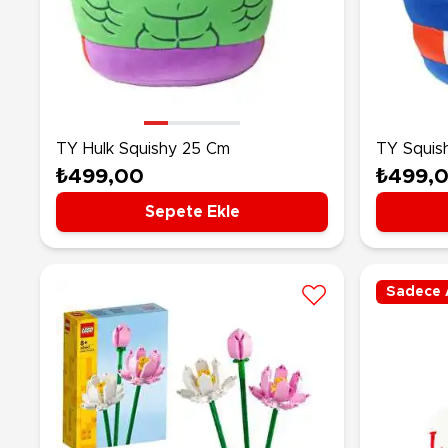
TY Hulk Squishy 25 Cm
TY Squis
America 
₺499,00
₺499,
Sepete Ekle
Sadece 