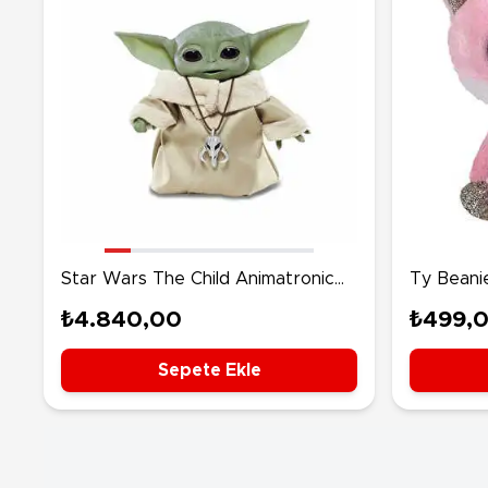
Star Wars The Child Animatronic
Ty Beani
Baby Yoda F1119
15 cm.
₺4.840,00
₺499,
Sepete Ekle