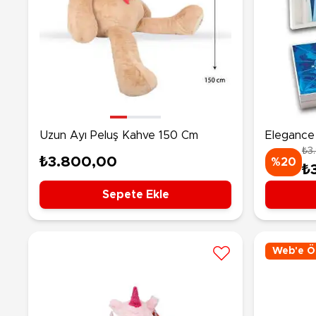
Uzun Ayı Peluş Kahve 150 Cm
Elegance 
₺3
Mavi Tav
₺3.800,00
%20
₺
Sepete Ekle
Web'e Öz