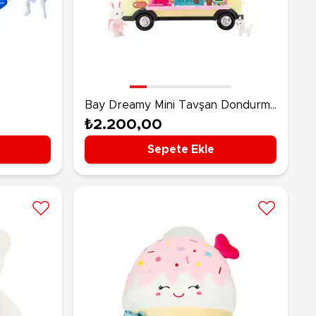
Bay Dreamy Mini Tavşan Dondurma
Karavanı Oyun Seti
₺2.200,00
Sepete Ekle