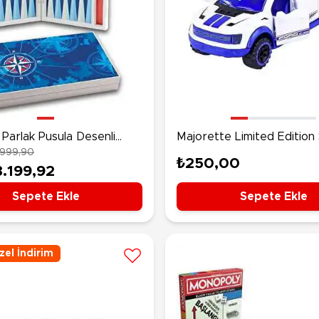
Parlak Pusula Desenli
Majorette Limited Edition
.999,90
la
Ford F-150 Raptor
₺250,00
3.199,92
Sepete Ekle
Sepete Ekle
el İndirim